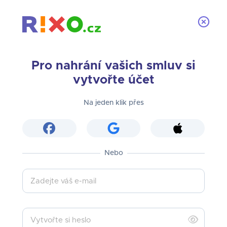
Pro nahrání vašich smluv si
vytvořte účet
Vypadá to, že už váš e-mail
Na jeden klik přes
známe
Podívejte se do vaší e-mailové schránky, kde na
vás čeká odkaz na vytvoření hesla.
Nebo
Zadejte váš e-mail
Nemůžete e-mail najít? Zkontrolujte složku SPAM
nebo si ho nechte poslat znovu.
Vytvořte si heslo