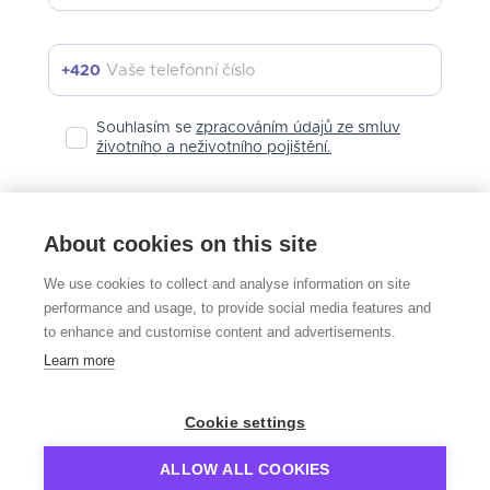
s)
30
(
Znovu poslat e-mail
Vaše telefonní číslo
+420
Zpět na registraci
Souhlasím se
zpracováním údajů ze smluv
životního a neživotního pojištění.
Vytvořit účet
About cookies on this site
Vytvořením účtu souhlasím s
obchodními podmínkami
a volím
We use cookies to collect and analyse information on site
si
elektronickou formu komunikace.
performance and usage, to provide social media features and
to enhance and customise content and advertisements.
Už mám svůj účet
Learn more
Cookie settings
ALLOW ALL COOKIES